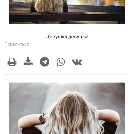
Девушка девушка
Поделиться: