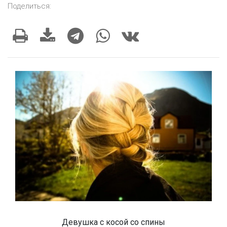
Поделиться:
Девушка с косой со спины