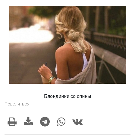
Блондинки со спины
Поделиться: