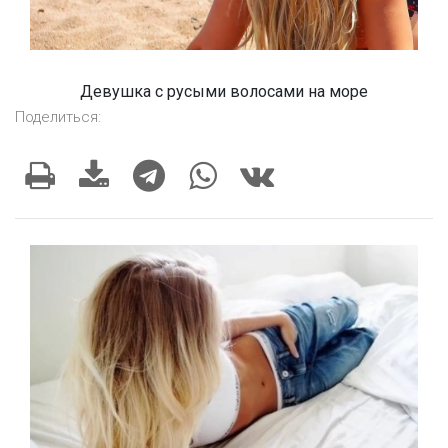
Девушка с русыми волосами на море
Поделиться: