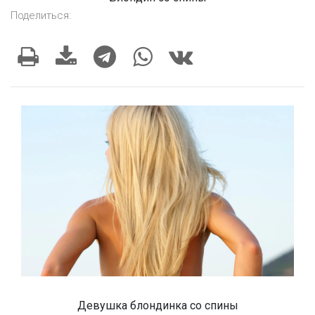
Поделиться:
Девушка блондинка со спины