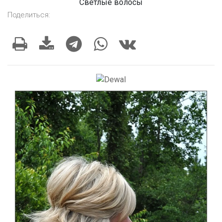
Светлые волосы
Поделиться: