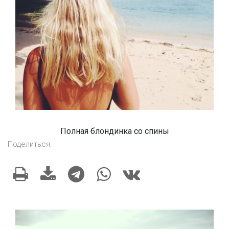
Полная блондинка со спины
Поделиться: