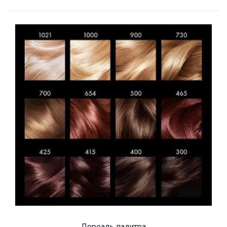
Лореаль палитра