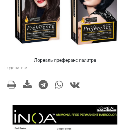
Лореаль преферанс палитра
Поделиться: