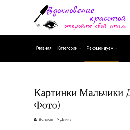
Главная
Категории
Рекомендуем
Картинки Мальчики 
Фото)
>
Волосы
Длина