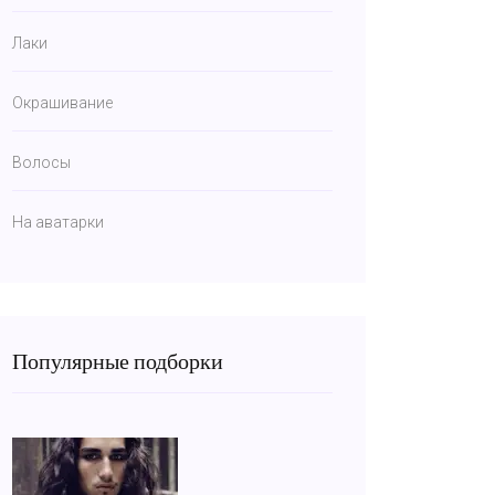
Лаки
Окрашивание
Волосы
На аватарки
Популярные подборки