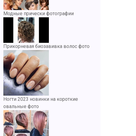
Модные прически фотографии
Прикорневая биозавивка волос фото
Ногти 2023 новинки на короткие
овальные фото